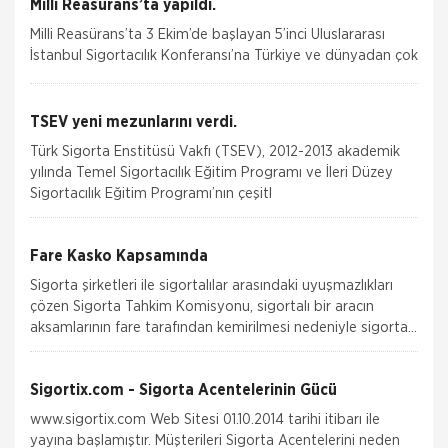
Milli Reasürans’ta yapıldı.
Milli Reasürans’ta 3 Ekim’de başlayan 5’inci Uluslararası
İstanbul Sigortacılık Konferansı’na Türkiye ve dünyadan çok
değerli katılımcılar katı
TSEV yeni mezunlarını verdi.
Türk Sigorta Enstitüsü Vakfı (TSEV), 2012-2013 akademik
yılında Temel Sigortacılık Eğitim Programı ve İleri Düzey
Sigortacılık Eğitim Programı’nın çeşitl
Fare Kasko Kapsamında
Sigorta şirketleri ile sigortalılar arasındaki uyuşmazlıkları
çözen Sigorta Tahkim Komisyonu, sigortalı bir aracın
aksamlarının fare tarafından kemirilmesi nedeniyle sigorta
şi
Aksigorta
Zorunlu Deprem Sigortası
Sigortix.com - Sigorta Acentelerinin Gücü
Zorunlu Deprem Sigortası depremin, deprem
www.sigortix.com Web Sitesi 01.10.2014 tarihi itibarı ile
sonucu yangın, infilak, tsunami ve yer kaymasının
yayına başlamıştır. Müşterileri Sigorta Acentelerini neden