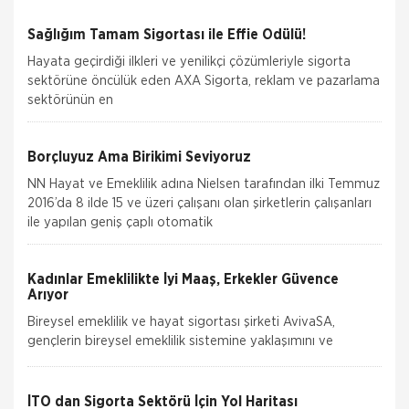
Sağlığım Tamam Sigortası ile Effie Ödülü!
Hayata geçirdiği ilkleri ve yenilikçi çözümleriyle sigorta
sektörüne öncülük eden AXA Sigorta, reklam ve pazarlama
sektörünün en
Borçluyuz Ama Birikimi Seviyoruz
NN Hayat ve Emeklilik adına Nielsen tarafından ilki Temmuz
2016’da 8 ilde 15 ve üzeri çalışanı olan şirketlerin çalışanları
ile yapılan geniş çaplı otomatik
Kadınlar Emeklilikte İyi Maaş, Erkekler Güvence
Arıyor
Bireysel emeklilik ve hayat sigortası şirketi AvivaSA,
gençlerin bireysel emeklilik sistemine yaklaşımını ve
tasarruf alışkanlıklarını öğrenmek amacıyla, Yöntem Araştır
İTO dan Sigorta Sektörü İçin Yol Haritası