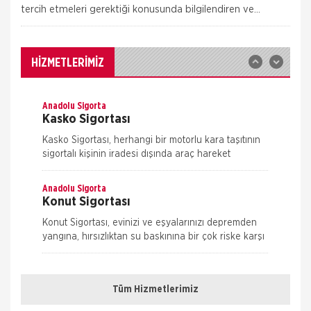
sigortalı binalarda neden olacağı hasarlara karşı
tercih etmeleri gerektiği konusunda bilgilendiren ve
güvence sağlar. Teminatı Doğal Afetler
Sitedeki &Uu
Aksigorta
İş Yeri Sigortası
İş yeri Paket Sigortası siz iş yeri sahipleri
HİZMETLERİMİZ
düşünülerek mümkün olan tüm riskleri en ekonomik
şekilde kapsayabilmek için hazırlanmış bir sigorta
paketidi
Anadolu Sigorta
Kasko Sigortası
Kasko Sigortası, herhangi bir motorlu kara taşıtının
sigortalı kişinin iradesi dışında araç hareket
halindeyken ya da dururken hasara uğraması,
çalınması, yanması ve kaza
Anadolu Sigorta
Konut Sigortası
Konut Sigortası, evinizi ve eşyalarınızı depremden
yangına, hırsızlıktan su baskınına bir çok riske karşı
koruma altına alan sigortalının kendini tam
Nakliye Hasarı İçin Gerekli Bilgiler
anlamıyla güvende his
Anadolu Sigorta
Sağlık Sigortası
Tüm Hizmetlerimiz
ONLİNE Dask Prim Hesaplama
Bireysel Sağlık sigortası sağlık sigortası