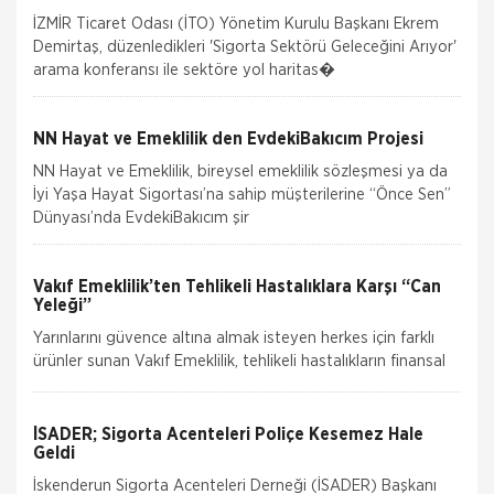
İZMİR Ticaret Odası (İTO) Yönetim Kurulu Başkanı Ekrem
Demirtaş, düzenledikleri 'Sigorta Sektörü Geleceğini Arıyor'
arama konferansı ile sektöre yol haritas�
NN Hayat ve Emeklilik den EvdekiBakıcım Projesi
NN Hayat ve Emeklilik, bireysel emeklilik sözleşmesi ya da
İyi Yaşa Hayat Sigortası’na sahip müşterilerine “Önce Sen”
Dünyası’nda EvdekiBakıcım şir
Vakıf Emeklilik’ten Tehlikeli Hastalıklara Karşı “Can
Yeleği”
Yarınlarını güvence altına almak isteyen herkes için farklı
ürünler sunan Vakıf Emeklilik, tehlikeli hastalıkların finansal
güçlüklerini, “Can Yele
İSADER; Sigorta Acenteleri Poliçe Kesemez Hale
Geldi
İskenderun Sigorta Acenteleri Derneği (İSADER) Başkanı