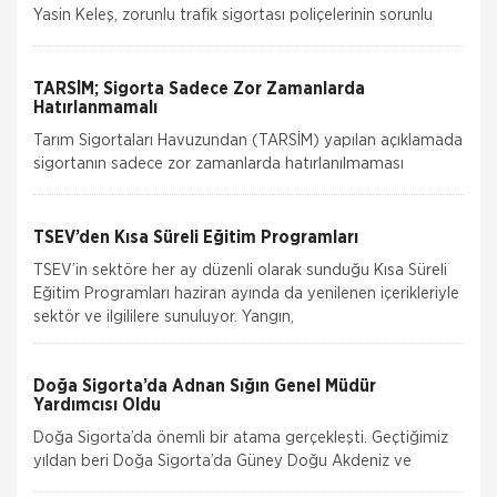
Yasin Keleş, zorunlu trafik sigortası poliçelerinin sorunlu
hale geldiğini belirterek, “Motorlu Araçlar Zorunlu
TARSİM; Sigorta Sadece Zor Zamanlarda
Hatırlanmamalı
Tarım Sigortaları Havuzundan (TARSİM) yapılan açıklamada
sigortanın sadece zor zamanlarda hatırlanılmaması
gerektiğini belirtti. Tarım Sigortaları Havuzu (TARSİM),
sigorta bilin
TSEV’den Kısa Süreli Eğitim Programları
TSEV’in sektöre her ay düzenli olarak sunduğu Kısa Süreli
Eğitim Programları haziran ayında da yenilenen içerikleriyle
sektör ve ilgililere sunuluyor. Yangın,
Doğa Sigorta’da Adnan Sığın Genel Müdür
Yardımcısı Oldu
Doğa Sigorta’da önemli bir atama gerçekleşti. Geçtiğimiz
yıldan beri Doğa Sigorta’da Güney Doğu Akdeniz ve
Akdeniz Bölgelerinden sorumlu Satış Grup M&u