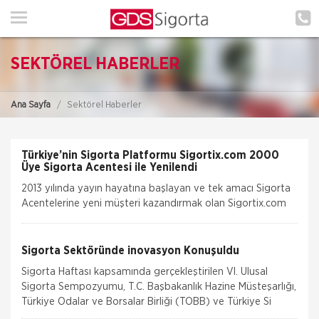
ANA SAYFA
HAKKIMIZDA
SEKTÖREL HABERLER
HİZMETLERİMİZ
Ana Sayfa
Sektörel Haberler
POLIÇE HATIRLAT
İLETIŞIM
Türkiye’nin Sigorta Platformu Sigortix.com 2000
Üye Sigorta Acentesi ile Yenilendi
MÜŞTERI GIRIŞI
2013 yılında yayın hayatına başlayan ve tek amacı Sigorta
Acentelerine yeni müşteri kazandırmak olan Sigortix.com
tamamen yenilenerek 13.04.2026 tarihinde yüksek
TEKLİF AL
teknolojik altyapıs
Sigorta Sektöründe inovasyon Konuşuldu
Sigorta Haftası kapsamında gerçekleştirilen VI. Ulusal
Sigorta Sempozyumu, T.C. Başbakanlık Hazine Müsteşarlığı,
Türkiye Odalar ve Borsalar Birliği (TOBB) ve Türkiye Si