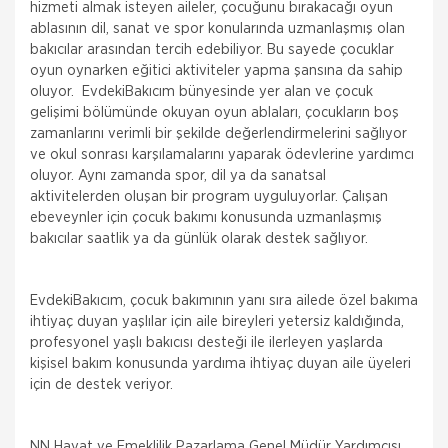
hizmeti almak isteyen aileler, çocuğunu bırakacağı oyun
ablasının dil, sanat ve spor konularında uzmanlaşmış olan
bakıcılar arasından tercih edebiliyor. Bu sayede çocuklar
oyun oynarken eğitici aktiviteler yapma şansına da sahip
oluyor. EvdekiBakıcım bünyesinde yer alan ve çocuk
gelişimi bölümünde okuyan oyun ablaları, çocukların boş
zamanlarını verimli bir şekilde değerlendirmelerini sağlıyor
ve okul sonrası karşılamalarını yaparak ödevlerine yardımcı
oluyor. Aynı zamanda spor, dil ya da sanatsal
aktivitelerden oluşan bir program uyguluyorlar. Çalışan
ebeveynler için çocuk bakımı konusunda uzmanlaşmış
bakıcılar saatlik ya da günlük olarak destek sağlıyor.
EvdekiBakıcım, çocuk bakımının yanı sıra ailede özel bakıma
ihtiyaç duyan yaşlılar için aile bireyleri yetersiz kaldığında,
profesyonel yaşlı bakıcısı desteği ile ilerleyen yaşlarda
kişisel bakım konusunda yardıma ihtiyaç duyan aile üyeleri
için de destek veriyor.
NN Hayat ve Emeklilik Pazarlama Genel Müdür Yardımcısı