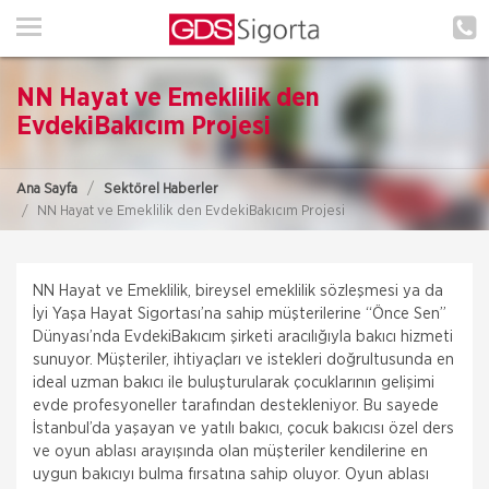
ANA SAYFA
HAKKIMIZDA
NN Hayat ve Emeklilik den
HİZMETLERİMİZ
EvdekiBakıcım Projesi
POLIÇE HATIRLAT
Ana Sayfa
Sektörel Haberler
NN Hayat ve Emeklilik den EvdekiBakıcım Projesi
İLETIŞIM
MÜŞTERI GIRIŞI
NN Hayat ve Emeklilik, bireysel emeklilik sözleşmesi ya da
İyi Yaşa Hayat Sigortası’na sahip müşterilerine “Önce Sen”
Dünyası’nda EvdekiBakıcım şirketi aracılığıyla bakıcı hizmeti
TEKLİF AL
sunuyor. Müşteriler, ihtiyaçları ve istekleri doğrultusunda en
ideal uzman bakıcı ile buluşturularak çocuklarının gelişimi
evde profesyoneller tarafından destekleniyor. Bu sayede
İstanbul’da yaşayan ve yatılı bakıcı, çocuk bakıcısı özel ders
ve oyun ablası arayışında olan müşteriler kendilerine en
uygun bakıcıyı bulma fırsatına sahip oluyor. Oyun ablası