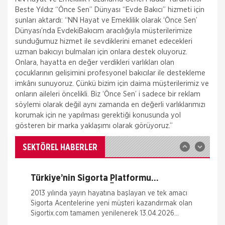
Beste Yıldız “Önce Sen” Dünyası “Evde Bakıcı” hizmeti için
şunları aktardı: “NN Hayat ve Emeklilik olarak ‘Önce Sen’
Dünyası’nda EvdekiBakıcım aracılığıyla müşterilerimize
sunduğumuz hizmet ile sevdiklerini emanet edecekleri
uzman bakıcıyı bulmaları için onlara destek oluyoruz.
Fare Kasko Kapsamında
Onlara, hayatta en değer verdikleri varlıkları olan
çocuklarının gelişimini profesyonel bakıcılar ile destekleme
Sigorta şirketleri ile sigortalılar arasındaki
imkânı sunuyoruz. Çünkü bizim için daima müşterilerimiz ve
uyuşmazlıkları çözen Sigorta Tahkim Komisyonu,
onların aileleri öncelikli. Biz ‘Önce Sen’ i sadece bir reklam
sigortalı bir aracın aksamlarının fare tarafından
kemirilmesi nedeniyle sigorta şi
söylemi olarak değil aynı zamanda en değerli varlıklarımızı
korumak için ne yapılması gerektiği konusunda yol
Sigortix.com - Sigorta Acentelerinin
gösteren bir marka yaklaşımı olarak görüyoruz.”
Gücü
www.sigortix.com Web Sitesi 01.10.2014 tarihi itibarı
ile yayına başlamıştır. Müşterileri Sigorta Acentelerini
SEKTÖREL HABERLER
neden tercih etmeleri gerektiği konusunda
bilgilendiren ve Sitedeki &Uu
Türkiye’nin Sigorta Platformu
Sigortix.com 2000 Üye Sigorta
2013 yılında yayın hayatına başlayan ve tek amacı
Acentesi ile Yenilendi
Sigorta Acentelerine yeni müşteri kazandırmak olan
Sigortix.com tamamen yenilenerek 13.04.2026
tarihinde yüksek teknolojik altyapıs